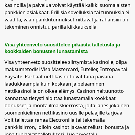
kasinoilla ja palvelua voivat käyttää kaikki suomalaisten
pankkien asiakkaat. Erillisiä sovelluksia tai tunnuksia ei
vaadita, vaan pankkitunnukset riittävät ja rahansiirron
tekeminen onnistuu parilla klikkauksella.
Visa yhteenveto suosittelee pikaista talletusta ja
kookkaiden bonusten lunastamista
Visa yhteenveto suosittelee siirtymistä kasinolle, olipa
maksumetodisi Visa Mastercard, Euteller, Entropay tai
Paysafe. Parhaat nettikasinot ovat tänä päivänä
laadukkaampia kuin koskaan ja pelaaminen
nettikasinoilla on oikea elämys. Casinon haltuunotto
kannattaa tietysti aloittaa lunastamalla kookkaat
bonukset ja monta ilmaiskierrosta, joita lähes jokainen
suomenkielinen nettikasino uusille pelaajille tarjoaa.
Voit tallettaa rahaa Electronilla tai tekemällä
pankkisiirron, jolloin kasinot jakavat reilusti bonusta ja
jopa tuplaavat talletuksesi. Lue arvostelu