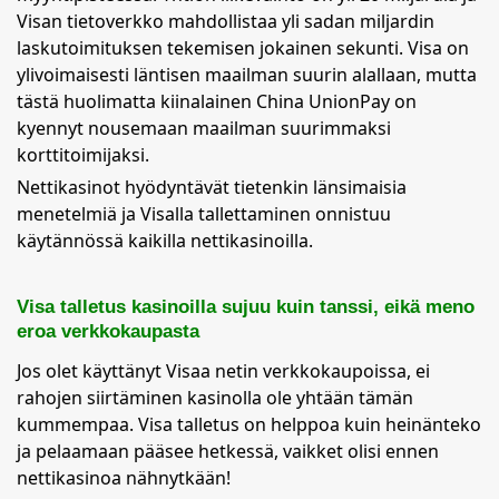
Visan tietoverkko mahdollistaa yli sadan miljardin
laskutoimituksen tekemisen jokainen sekunti. Visa on
ylivoimaisesti läntisen maailman suurin alallaan, mutta
tästä huolimatta kiinalainen China UnionPay on
kyennyt nousemaan maailman suurimmaksi
korttitoimijaksi.
Nettikasinot hyödyntävät tietenkin länsimaisia
menetelmiä ja Visalla tallettaminen onnistuu
käytännössä kaikilla nettikasinoilla.
Visa talletus kasinoilla sujuu kuin tanssi, eikä meno
eroa verkkokaupasta
Jos olet käyttänyt Visaa netin verkkokaupoissa, ei
rahojen siirtäminen kasinolla ole yhtään tämän
kummempaa. Visa talletus on helppoa kuin heinänteko
ja pelaamaan pääsee hetkessä, vaikket olisi ennen
nettikasinoa nähnytkään!