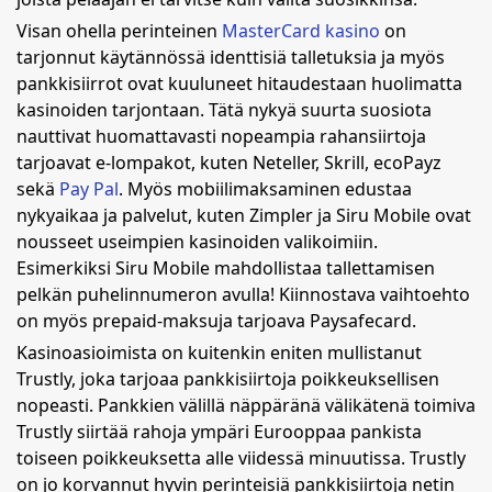
Visan ohella perinteinen
MasterCard kasino
on
tarjonnut käytännössä identtisiä talletuksia ja myös
pankkisiirrot ovat kuuluneet hitaudestaan huolimatta
kasinoiden tarjontaan. Tätä nykyä suurta suosiota
nauttivat huomattavasti nopeampia rahansiirtoja
tarjoavat e-lompakot, kuten Neteller, Skrill, ecoPayz
sekä
Pay Pal
. Myös mobiilimaksaminen edustaa
nykyaikaa ja palvelut, kuten Zimpler ja Siru Mobile ovat
nousseet useimpien kasinoiden valikoimiin.
Esimerkiksi Siru Mobile mahdollistaa tallettamisen
pelkän puhelinnumeron avulla! Kiinnostava vaihtoehto
on myös prepaid-maksuja tarjoava Paysafecard.
Kasinoasioimista on kuitenkin eniten mullistanut
Trustly, joka tarjoaa pankkisiirtoja poikkeuksellisen
nopeasti. Pankkien välillä näppäränä välikätenä toimiva
Trustly siirtää rahoja ympäri Eurooppaa pankista
toiseen poikkeuksetta alle viidessä minuutissa. Trustly
on jo korvannut hyvin perinteisiä pankkisiirtoja netin