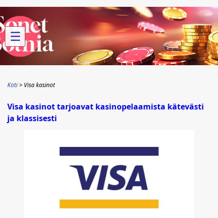
☰
Koti
Visa kasinot
Visa kasinot tarjoavat kasinopelaamista kätevästi
ja klassisesti