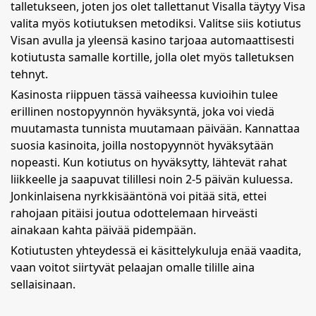
talletukseen, joten jos olet tallettanut Visalla täytyy Visa
valita myös kotiutuksen metodiksi. Valitse siis kotiutus
Visan avulla ja yleensä kasino tarjoaa automaattisesti
kotiutusta samalle kortille, jolla olet myös talletuksen
tehnyt.
Kasinosta riippuen tässä vaiheessa kuvioihin tulee
erillinen nostopyynnön hyväksyntä, joka voi viedä
muutamasta tunnista muutamaan päivään. Kannattaa
suosia kasinoita, joilla nostopyynnöt hyväksytään
nopeasti. Kun kotiutus on hyväksytty, lähtevät rahat
liikkeelle ja saapuvat tilillesi noin 2-5 päivän kuluessa.
Jonkinlaisena nyrkkisääntönä voi pitää sitä, ettei
rahojaan pitäisi joutua odottelemaan hirveästi
ainakaan kahta päivää pidempään.
Kotiutusten yhteydessä ei käsittelykuluja enää vaadita,
vaan voitot siirtyvät pelaajan omalle tilille aina
sellaisinaan.