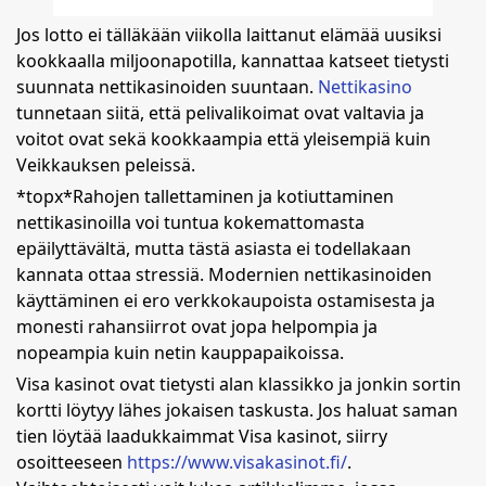
Jos lotto ei tälläkään viikolla laittanut elämää uusiksi
kookkaalla miljoonapotilla, kannattaa katseet tietysti
suunnata nettikasinoiden suuntaan.
Nettikasino
tunnetaan siitä, että pelivalikoimat ovat valtavia ja
voitot ovat sekä kookkaampia että yleisempiä kuin
Veikkauksen peleissä.
*topx*Rahojen tallettaminen ja kotiuttaminen
nettikasinoilla voi tuntua kokemattomasta
epäilyttävältä, mutta tästä asiasta ei todellakaan
kannata ottaa stressiä. Modernien nettikasinoiden
käyttäminen ei ero verkkokaupoista ostamisesta ja
monesti rahansiirrot ovat jopa helpompia ja
nopeampia kuin netin kauppapaikoissa.
Visa kasinot ovat tietysti alan klassikko ja jonkin sortin
kortti löytyy lähes jokaisen taskusta. Jos haluat saman
tien löytää laadukkaimmat Visa kasinot, siirry
osoitteeseen
https://www.visakasinot.fi/
.