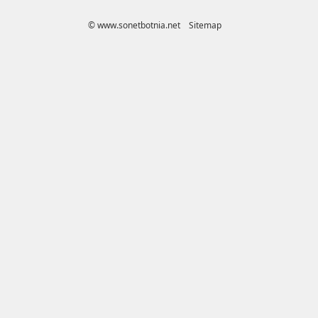
© www.sonetbotnia.net
Sitemap