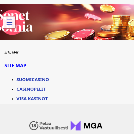
☰
SITE MAP
SITE MAP
SUOMICASINO
CASINOPELIT
VISA KASINOT